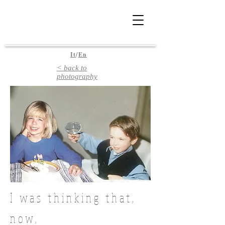
It
/
En
< back to
photography
I was thinking that,
now,