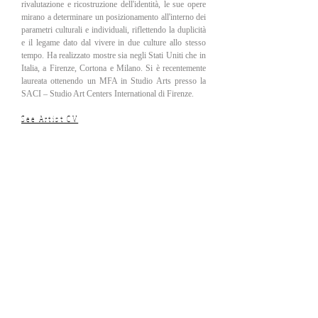
rivalutazione e ricostruzione dell'identità, le sue opere
mirano a determinare un posizionamento all'interno dei
parametri culturali e individuali, riflettendo la duplicità
e il legame dato dal vivere in due culture allo stesso
tempo. Ha realizzato mostre sia negli Stati Uniti che in
Italia, a Firenze, Cortona e Milano. Si è recentemente
laureata ottenendo un MFA in Studio Arts presso la
SACI – Studio Art Centers International di Firenze.
See Artist CV
About
Design
Video Art
Contact