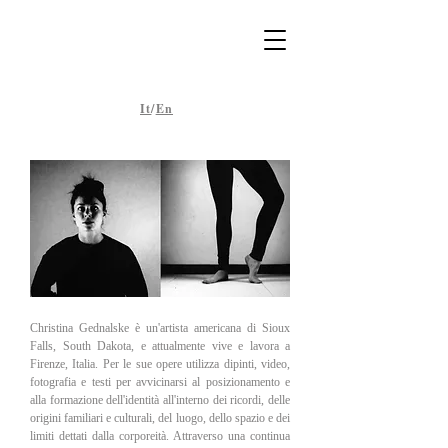
It
/
En
Christina Gednalske è un'artista americana di Sioux
Falls, South Dakota, e attualmente vive e lavora a
Firenze, Italia. Per le sue opere utilizza dipinti, video,
fotografia e testi per avvicinarsi al posizionamento e
alla formazione dell'identità all'interno dei ricordi, delle
origini familiari e culturali, del luogo, dello spazio e dei
limiti dettati dalla corporeità. Attraverso una continua