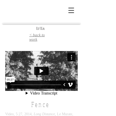
It
/
En
< back to
work
Fence
Video, 5:27, 2014,
Long Distance,
Le Murate,